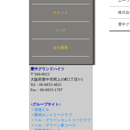
ムーヴ
株式会
テナント
豊中グ
リンク
会社概要
豊中グランドハイツ
〒560-0023
大阪府豊中市岡上の町2丁目5-5
Tel：06-6855-4821
Fax：06-6855-1787
<グループサイト>
・
浪速ビル
・
鳳鳴カントリークラブ
・
ベル・グリーンカントリークラブ
・
ベル・グリーン東コース