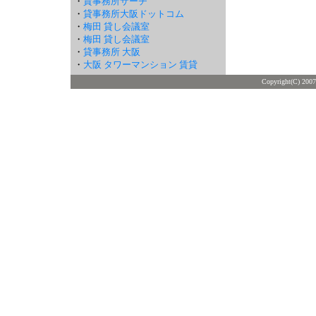
・
貸事務所サーチ
・
貸事務所大阪ドットコム
・
梅田 貸し会議室
・
梅田 貸し会議室
・
貸事務所 大阪
・
大阪 タワーマンション 賃貸
Copyright(C) 2