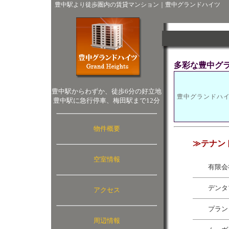
豊中駅より徒歩圏内の賃貸マンション｜豊中グランドハイツ
多彩な豊中グ
豊中駅からわずか、徒歩6分の好立地
豊中グランドハ
豊中駅に急行停車、梅田駅まで12分
物件概要
≫テナン
空室情報
有限会
デンタ
アクセス
プラン
周辺情報