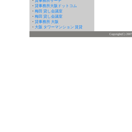
・
貸事務所サーチ
・
貸事務所大阪ドットコム
・
梅田 貸し会議室
・
梅田 貸し会議室
・
貸事務所 大阪
・
大阪 タワーマンション 賃貸
Copyright(C) 2